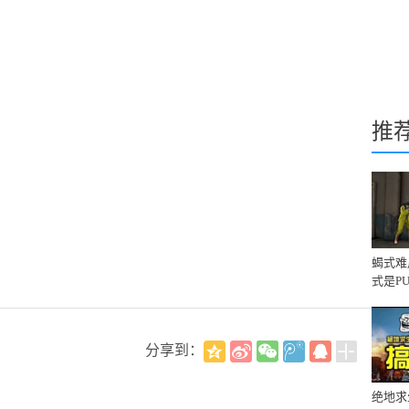
推
蝎式难
式是P
分享到：
绝地求