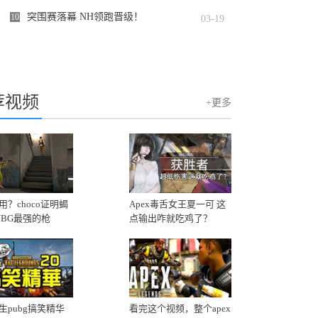
冠军！
突围赛落幕 NH领跑晋级！
10
03-19
荐视频
+更多
用？choco证明蝎
Apex毒舌女王夏一可 这
UBG最强的枪
点输出咋就吃鸡了？
生pubg搞笑精华
看完这个视频，整个apex