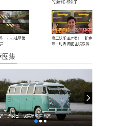
的操作你都会了
炸，apex挂壁第一
魔王快乐派对喷！一把金
屏
喷一时爽 两把金喷双倍
爽
荐图集
evious
Next
求生沙漠巴士现实原型车图赏