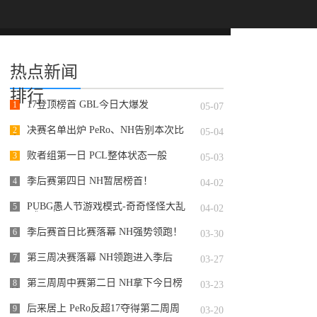
热点新闻
排行
17登顶榜首 GBL今日大爆发
1
05-07
决赛名单出炉 PeRo、NH告别本次比
2
05-04
赛
败者组第一日 PCL整体状态一般
3
05-03
季后赛第四日 NH暂居榜首！
4
04-02
PUBG愚人节游戏模式-奇奇怪怪大乱
5
04-02
斗正式开启
季后赛首日比赛落幕 NH强势领跑！
6
03-30
第三周决赛落幕 NH领跑进入季后
7
03-27
赛！
第三周周中赛第二日 NH拿下今日榜
8
03-23
首！
后来居上 PeRo反超17夺得第二周周
9
03-20