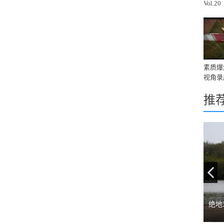
Vol.20
素质爆
视角录
推
Pr
绝地