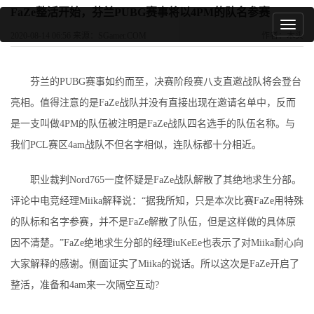
FaZe整活开始，芬兰PUBG赛事将以4PM的队名参赛
2020-08-14 06:56 来源：SGamer.COM
作者：木头
芬兰的PUBG赛事如约而至，决赛阶段赛八支直邀战队将会登台
亮相。值得注意的是FaZe战队并没有直接出现在邀请名单中，反而
是一支叫做4PM的队伍被注明是FaZe战队四名选手的队伍名称。与
我们PCL赛区4am战队不但名字相似，连队标都十分相近。
职业裁判Nord765一度怀疑是FaZe战队解散了其绝地求生分部。
评论中电竞经理Miika解释说：“据我所知，只是本次比赛FaZe用特殊
的队标和名字参赛，并不是FaZe解散了队伍，但是这样做的具体原
因不清楚。”FaZe绝地求生分部的经理iuKeEe也表示了对Miika耐心向
大家解释的感谢。侧面证实了Miika的说话。所以这次是FaZe开启了
整活，准备和4am来一次隔空互动?