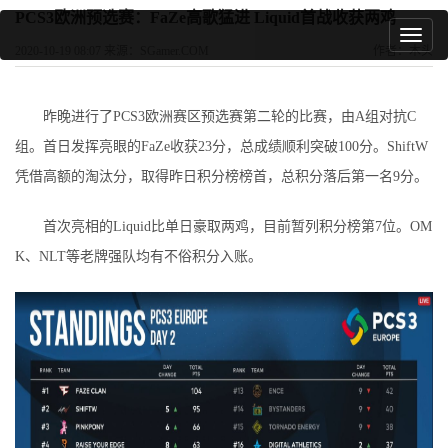
PCS3欧洲预选赛：FaZe高歌猛进 Liquid首战收获两鸡
2020-10-19 08:07 来源：SGamer.COM
作者：木头
昨晚进行了PCS3欧洲赛区预选赛第二轮的比赛，由A组对抗C
组。首日发挥亮眼的FaZe收获23分，总成绩顺利突破100分。ShiftW
凭借高额的淘汰分，取得昨日积分榜榜首，总积分落后第一名9分。
首次亮相的Liquid比单日豪取两鸡，目前暂列积分榜第7位。OM
K、NLT等老牌强队均有不俗积分入账。