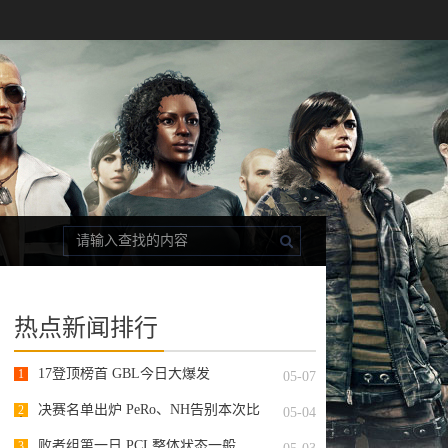
热点新闻排行
17登顶榜首 GBL今日大爆发
1
05-07
决赛名单出炉 PeRo、NH告别本次比
2
05-04
赛
败者组第一日 PCL整体状态一般
3