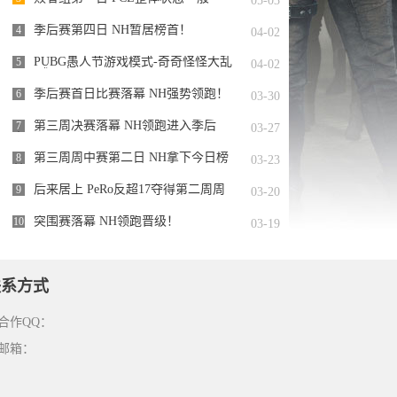
05-03
季后赛第四日 NH暂居榜首！
4
04-02
PUBG愚人节游戏模式-奇奇怪怪大乱
5
04-02
斗正式开启
季后赛首日比赛落幕 NH强势领跑！
6
03-30
第三周决赛落幕 NH领跑进入季后
7
03-27
赛！
第三周周中赛第二日 NH拿下今日榜
8
03-23
首！
后来居上 PeRo反超17夺得第二周周
9
03-20
冠军！
突围赛落幕 NH领跑晋级！
10
03-19
联系方式
合作QQ：
邮箱：