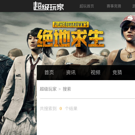
超玩首页
赛事竞猜
首页
资讯
视频
竞猜
超级玩家
搜索
共搜索到
0
个结果