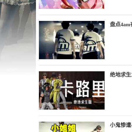
盘点4a
绝地求生
小鬼惨遭