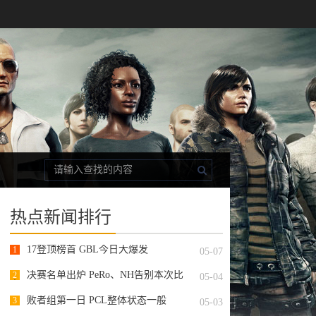
热点新闻排行
17登顶榜首 GBL今日大爆发
1
05-07
决赛名单出炉 PeRo、NH告别本次比
2
05-04
赛
败者组第一日 PCL整体状态一般
3
05-03