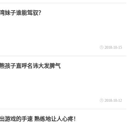
湾妹子谁能驾驭？
绝地求生沙漠
2018-10-15
熊孩子直呼名讳大发脾气
2018-10-12
出游戏的手速 熟练地让人心疼！