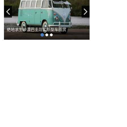
Previous
Next
巴士现实原型车图赏
98K一发入魂！国内美少女绝地求生Cospl