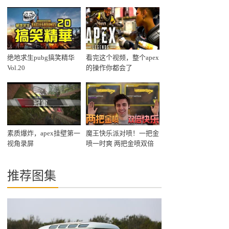
绝地求生pubg搞笑精华
看完这个视频，整个apex
Vol.20
的操作你都会了
素质爆炸，apex挂壁第一
魔王快乐派对喷！一把金
视角录屏
喷一时爽 两把金喷双倍
爽
推荐图集