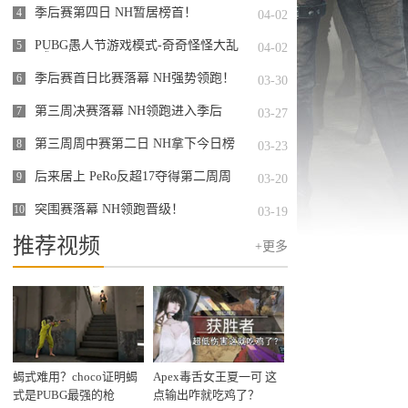
季后赛第四日 NH暂居榜首！
4
04-02
PUBG愚人节游戏模式-奇奇怪怪大乱
5
04-02
斗正式开启
季后赛首日比赛落幕 NH强势领跑！
6
03-30
第三周决赛落幕 NH领跑进入季后
7
03-27
赛！
第三周周中赛第二日 NH拿下今日榜
8
03-23
首！
后来居上 PeRo反超17夺得第二周周
9
03-20
冠军！
突围赛落幕 NH领跑晋级！
10
03-19
推荐视频
+更多
蝎式难用？choco证明蝎
Apex毒舌女王夏一可 这
式是PUBG最强的枪
点输出咋就吃鸡了？